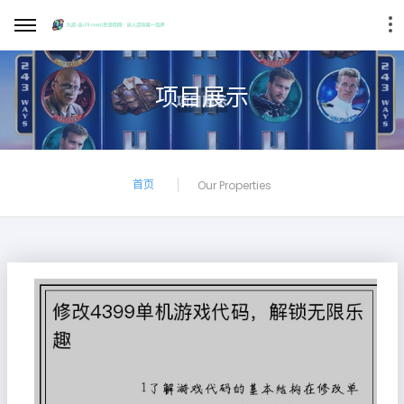
项目展示
首页
Our Properties