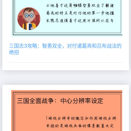
三国志3攻略：智勇双全，对付诸葛亮和吕布战法的
绝招